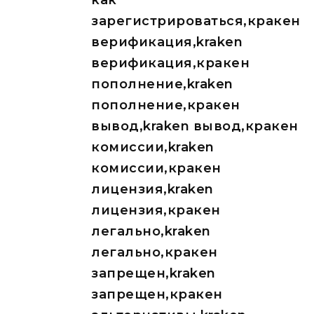
как
зарегистрироваться,кракен
верификация,kraken
верификация,кракен
пополнение,kraken
пополнение,кракен
вывод,kraken вывод,кракен
комиссии,kraken
комиссии,кракен
лицензия,kraken
лицензия,кракен
легально,kraken
легально,кракен
запрещен,kraken
запрещен,кракен