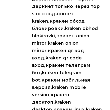
даркнет только через тор
что это,даркнет
kraken,кракен обход
блокировки,kraken obhod
blokirovki,кракен onion
mirror,kraken onion
mirror,кракен qr код
вход,kraken qr code
вход,кракен телеграм
бот,kraken telegram
bot,кракен мобильная
версия,kraken mobile
version,кракен
десктоп,kraken
desktop,кракен linux,kraken