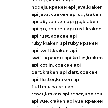
nodejs,kraken api
nodejs,кракен api java,kraken
api java,кракен api c#,kraken
api c#,кракен api go,kraken
api go,кракен api rust,kraken
api rust,кракен api
ruby,kraken api ruby,кракен
api swift,kraken api
swift,кракен api kotlin,kraken
api kotlin,кракен api
dart,kraken api dart,кракен
api flutter,kraken api
flutter,кракен api
react,kraken api react,кракен
api vue,kraken api vue,кракен