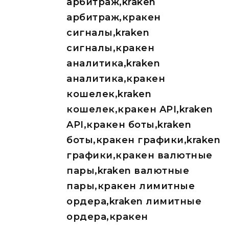
арбитраж,kraken
арбитраж,кракен
сигналы,kraken
сигналы,кракен
аналитика,kraken
аналитика,кракен
кошелек,kraken
кошелек,кракен API,kraken
API,кракен боты,kraken
боты,кракен графики,kraken
графики,кракен валютные
пары,kraken валютные
пары,кракен лимитные
ордера,kraken лимитные
ордера,кракен