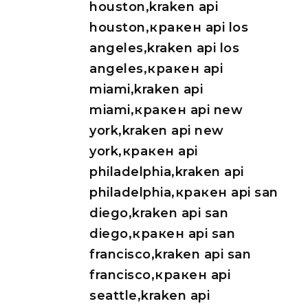
houston,kraken api
houston,кракен api los
angeles,kraken api los
angeles,кракен api
miami,kraken api
miami,кракен api new
york,kraken api new
york,кракен api
philadelphia,kraken api
philadelphia,кракен api san
diego,kraken api san
diego,кракен api san
francisco,kraken api san
francisco,кракен api
seattle,kraken api