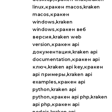
linux,кракен macos,kraken
macos,кракен
windows,kraken
windows,кракен веб
версия,kraken web
version,кракен api
документация,kraken api
documentation,кракен api
ключ,kraken api key,кракен
api примеры,kraken api
examples,кракен api
python,kraken api
python,кракен api php,kraken
api php,кракен api